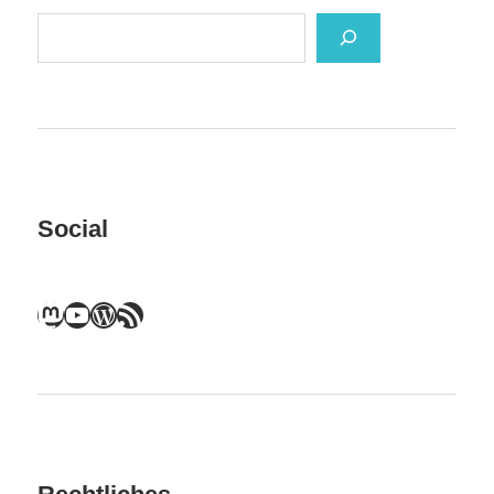
Suchen
Social
Mastodon
YouTube
WordPress
RSS-Feed